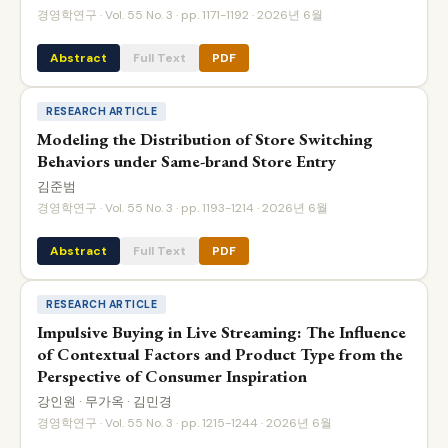
경영학연구 · Vol. 55 No. 3 · pp. 1171-1192 · 2026년 6월
Abstract
Full Text
PDF
RESEARCH ARTICLE
Modeling the Distribution of Store Switching
Behaviors under Same-brand Store Entry
김준범
경영학연구 · Vol. 55 No. 3 · pp. 1193-1214 · 2026년 6월
Abstract
Full Text
PDF
RESEARCH ARTICLE
Impulsive Buying in Live Streaming: The Influence
of Contextual Factors and Product Type from the
Perspective of Consumer Inspiration
강인원 · 무가옥 · 김민경
경영학연구 · Vol. 55 No. 3 · pp. 1215-1244 · 2026년 6월