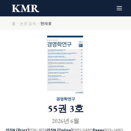
홈
›
논문 검색
›
현재호
경영학연구
55권 3호
2026년 6월
ISSN (Print)
1226-1874
ISSN (Online)
2951-3480
Pages
1103–1480