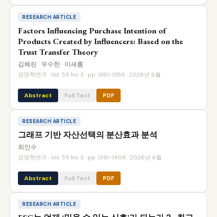
RESEARCH ARTICLE
Factors Influencing Purchase Intention of
Products Created by Influencers: Based on the
Trust Transfer Theory
김혜린 · 우수한 · 이새롬
경영학연구 · Vol. 55 No. 3 · pp. 1361-1389 · 2026년 6월
Abstract
Full Text
PDF
RESEARCH ARTICLE
그래프 기반 자산선택의 분산효과 분석
최인수
경영학연구 · Vol. 55 No. 3 · pp. 1391-1408 · 2026년 6월
Abstract
Full Text
PDF
RESEARCH ARTICLE