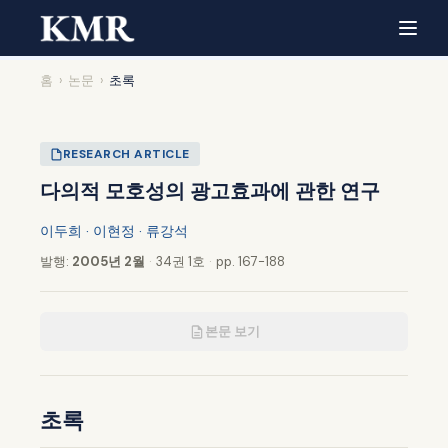
홈
›
논문
›
초록
RESEARCH ARTICLE
다의적 모호성의 광고효과에 관한 연구
이두희 · 이현정 · 류강석
발행:
2005년 2월
·
34권 1호
·
pp. 167-188
본문 보기
초록