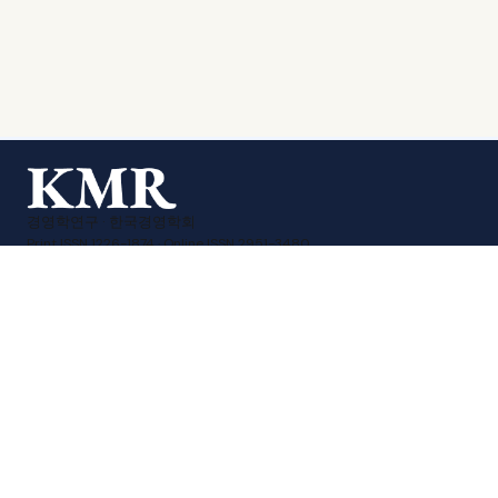
경영학연구 · 한국경영학회
Print ISSN 1226-1874
·
Online ISSN 2951-3480
사이트맵
문의하기
KMA Homepage
TEL : 010-8207-3258
EMAIL : editor_kmr@daum.net
계좌번호 : 신한 140-009-175782
예금주 : (사)한국경영학회
COPYRIGHT ⓒ 2026 THE KOREAN ACADEMIC SOCIETY OF
BUSINESS ADMINISTRATION. All rights reserved