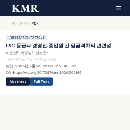
홈
›
논문
›
PDF
RESEARCH ARTICLE
ESG 등급과 경영진-종업원 간 임금격차의 관련성
1
1
2
이윤정
· 박종일
· 정선문
1
2
충북대학교,
동국대학교(서울)
발행:
2026년 2월
·
Vol. 55 No. 1
·
pp. 149-182
DOI:
https://doi.org/10.17287/kmr.2026.55.1.149
Abstract
Full Text